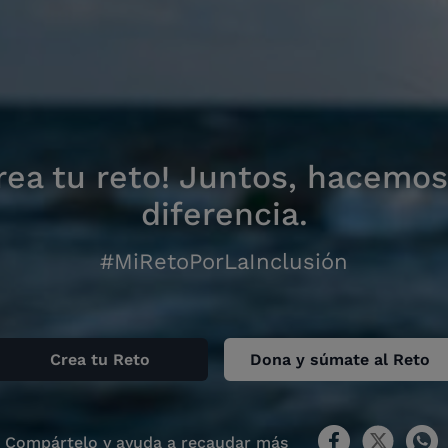
rea tu reto! Juntos, hacemos
diferencia.
#MiRetoPorLaInclusión
Crea tu Reto
Dona y súmate al Reto
Compártelo y ayuda a recaudar más